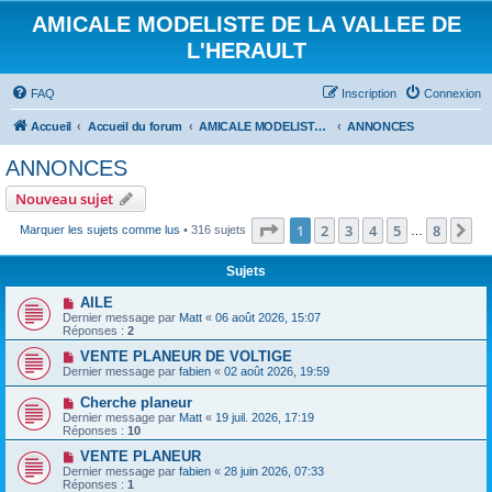
AMICALE MODELISTE DE LA VALLEE DE
L'HERAULT
FAQ
Inscription
Connexion
Accueil
Accueil du forum
AMICALE MODELISTE DE LA VALLEE DE L'HERAULT
ANNONCES
ANNONCES
Nouveau sujet
Page
1
sur
8
1
2
3
4
5
8
Su
Marquer les sujets comme lus
• 316 sujets
…
Sujets
AILE
Dernier message par
Matt
«
06 août 2026, 15:07
Réponses :
2
VENTE PLANEUR DE VOLTIGE
Dernier message par
fabien
«
02 août 2026, 19:59
Cherche planeur
Dernier message par
Matt
«
19 juil. 2026, 17:19
Réponses :
10
VENTE PLANEUR
Dernier message par
fabien
«
28 juin 2026, 07:33
Réponses :
1