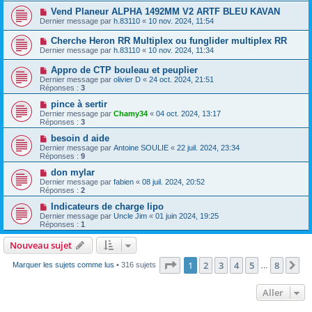
Vend Planeur ALPHA 1492MM V2 ARTF BLEU KAVAN
Dernier message par
h.83110
«
10 nov. 2024, 11:54
Cherche Heron RR Multiplex ou funglider multiplex RR
Dernier message par
h.83110
«
10 nov. 2024, 11:34
Appro de CTP bouleau et peuplier
Dernier message par
olivier D
«
24 oct. 2024, 21:51
Réponses :
3
pince à sertir
Dernier message par
Chamy34
«
04 oct. 2024, 13:17
Réponses :
3
besoin d aide
Dernier message par
Antoine SOULIE
«
22 juil. 2024, 23:34
Réponses :
9
don mylar
Dernier message par
fabien
«
08 juil. 2024, 20:52
Réponses :
2
Indicateurs de charge lipo
Dernier message par
Uncle Jim
«
01 juin 2024, 19:25
Réponses :
1
Nouveau sujet
Page
1
sur
8
1
2
3
4
5
8
Su
Marquer les sujets comme lus
• 316 sujets
…
Aller