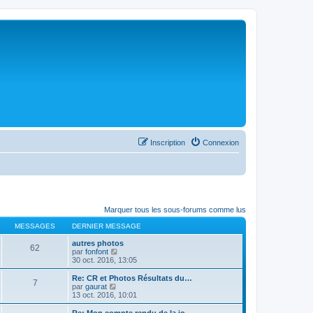
Inscription
Connexion
Marquer tous les sous-forums comme lus
MESSAGES
DERNIER MESSAGE
autres photos
62
C
par
fonfont
o
30 oct. 2016, 13:05
n
s
Re: CR et Photos Résultats du…
7
u
C
par
gaurat
l
o
13 oct. 2016, 10:01
t
n
e
s