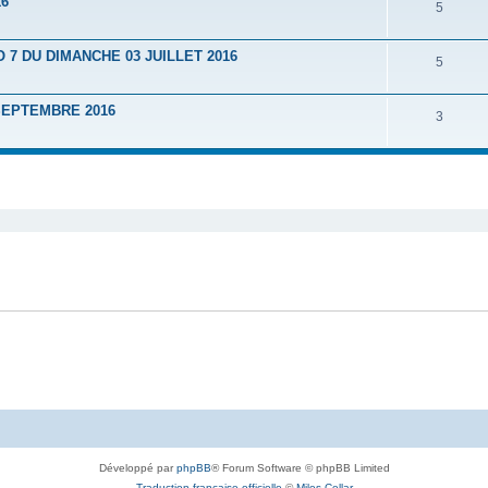
16
5
7 DU DIMANCHE 03 JUILLET 2016
5
SEPTEMBRE 2016
3
Développé par
phpBB
® Forum Software © phpBB Limited
Traduction française officielle
©
Miles Cellar