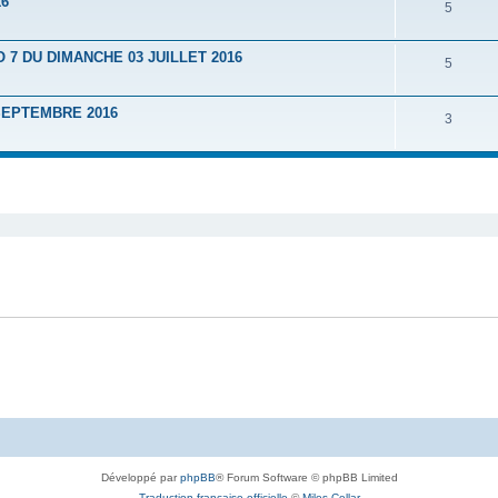
16
5
7 DU DIMANCHE 03 JUILLET 2016
5
SEPTEMBRE 2016
3
Développé par
phpBB
® Forum Software © phpBB Limited
Traduction française officielle
©
Miles Cellar