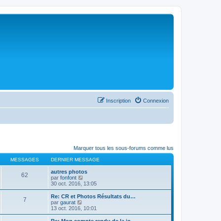
Inscription
Connexion
Marquer tous les sous-forums comme lus
MESSAGES
DERNIER MESSAGE
autres photos
62
C
par
fonfont
o
30 oct. 2016, 13:05
n
s
Re: CR et Photos Résultats du…
7
u
C
par
gaurat
l
o
13 oct. 2016, 10:01
t
n
e
s