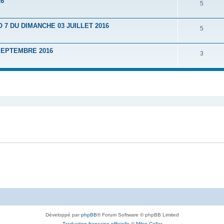
16
5
7 DU DIMANCHE 03 JUILLET 2016
5
SEPTEMBRE 2016
3
Développé par
phpBB
® Forum Software © phpBB Limited
Traduction française officielle
©
Miles Cellar