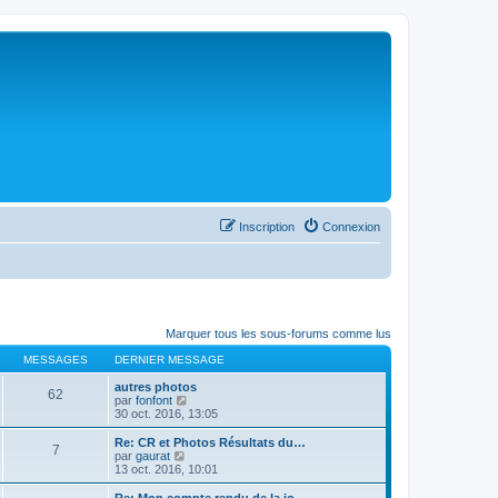
Inscription
Connexion
Marquer tous les sous-forums comme lus
MESSAGES
DERNIER MESSAGE
autres photos
62
C
par
fonfont
o
30 oct. 2016, 13:05
n
s
Re: CR et Photos Résultats du…
7
u
C
par
gaurat
l
o
13 oct. 2016, 10:01
t
n
e
s