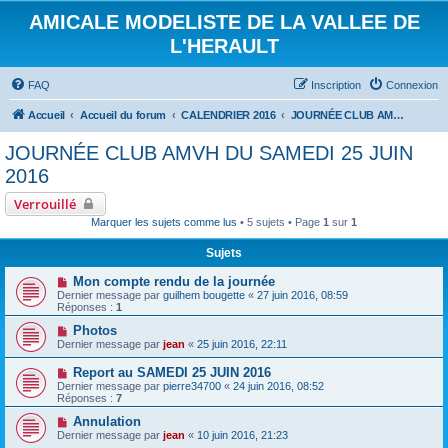
AMICALE MODELISTE DE LA VALLEE DE
L'HERAULT
FAQ
Inscription
Connexion
Accueil
Accueil du forum
CALENDRIER 2016
JOURNÉE CLUB AMVH DU SAMEDI 25 JUIN 2016
JOURNÉE CLUB AMVH DU SAMEDI 25 JUIN
2016
Verrouillé
Marquer les sujets comme lus
• 5 sujets • Page
1
sur
1
Sujets
Mon compte rendu de la journée
Dernier message par
guilhem bougette
«
27 juin 2016, 08:59
Réponses :
1
Photos
Dernier message par
jean
«
25 juin 2016, 22:11
Report au SAMEDI 25 JUIN 2016
Dernier message par
pierre34700
«
24 juin 2016, 08:52
Réponses :
7
Annulation
Dernier message par
jean
«
10 juin 2016, 21:23