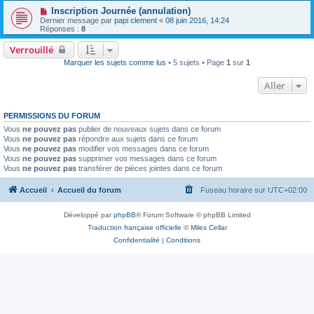
Inscription Journée (annulation)
Dernier message par
papi clement
«
08 juin 2016, 14:24
Réponses :
8
Verrouillé
Marquer les sujets comme lus
• 5 sujets • Page
1
sur
1
Aller
PERMISSIONS DU FORUM
Vous
ne pouvez pas
publier de nouveaux sujets dans ce forum
Vous
ne pouvez pas
répondre aux sujets dans ce forum
Vous
ne pouvez pas
modifier vos messages dans ce forum
Vous
ne pouvez pas
supprimer vos messages dans ce forum
Vous
ne pouvez pas
transférer de pièces jointes dans ce forum
Accueil
Accueil du forum
Fuseau horaire sur
UTC+02:00
Développé par
phpBB
® Forum Software © phpBB Limited
Traduction française officielle
©
Miles Cellar
Confidentialité
|
Conditions