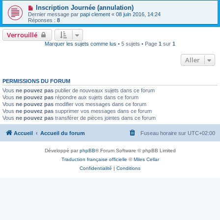
Inscription Journée (annulation)
Dernier message par
papi clement
«
08 juin 2016, 14:24
Réponses :
8
Verrouillé
Marquer les sujets comme lus
• 5 sujets • Page
1
sur
1
Aller
PERMISSIONS DU FORUM
Vous
ne pouvez pas
publier de nouveaux sujets dans ce forum
Vous
ne pouvez pas
répondre aux sujets dans ce forum
Vous
ne pouvez pas
modifier vos messages dans ce forum
Vous
ne pouvez pas
supprimer vos messages dans ce forum
Vous
ne pouvez pas
transférer de pièces jointes dans ce forum
Accueil
Accueil du forum
Fuseau horaire sur
UTC+02:00
Développé par
phpBB
® Forum Software © phpBB Limited
Traduction française officielle
©
Miles Cellar
Confidentialité
|
Conditions