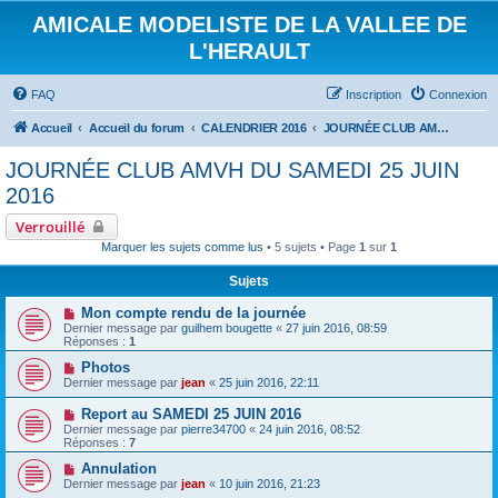
AMICALE MODELISTE DE LA VALLEE DE
L'HERAULT
FAQ
Inscription
Connexion
Accueil
Accueil du forum
CALENDRIER 2016
JOURNÉE CLUB AMVH DU SAMEDI 25 JUIN 2016
JOURNÉE CLUB AMVH DU SAMEDI 25 JUIN
2016
Verrouillé
Marquer les sujets comme lus
• 5 sujets • Page
1
sur
1
Sujets
Mon compte rendu de la journée
Dernier message par
guilhem bougette
«
27 juin 2016, 08:59
Réponses :
1
Photos
Dernier message par
jean
«
25 juin 2016, 22:11
Report au SAMEDI 25 JUIN 2016
Dernier message par
pierre34700
«
24 juin 2016, 08:52
Réponses :
7
Annulation
Dernier message par
jean
«
10 juin 2016, 21:23