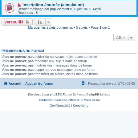
Inscription Journée (annulation)
Dernier message par
papi clement
«
08 juin 2016, 14:24
Réponses :
8
Verrouillé
Marquer les sujets comme lus
• 5 sujets • Page
1
sur
1
Aller
PERMISSIONS DU FORUM
Vous
ne pouvez pas
publier de nouveaux sujets dans ce forum
Vous
ne pouvez pas
répondre aux sujets dans ce forum
Vous
ne pouvez pas
modifier vos messages dans ce forum
Vous
ne pouvez pas
supprimer vos messages dans ce forum
Vous
ne pouvez pas
transférer de pièces jointes dans ce forum
Accueil
Accueil du forum
Fuseau horaire sur
UTC+02:00
Développé par
phpBB
® Forum Software © phpBB Limited
Traduction française officielle
©
Miles Cellar
Confidentialité
|
Conditions