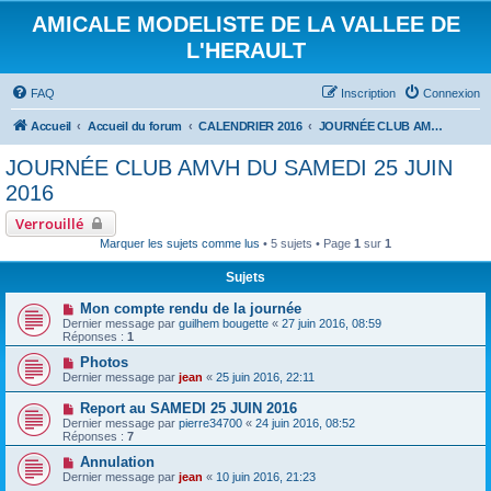
AMICALE MODELISTE DE LA VALLEE DE
L'HERAULT
FAQ
Inscription
Connexion
Accueil
Accueil du forum
CALENDRIER 2016
JOURNÉE CLUB AMVH DU SAMEDI 25 JUIN 2016
JOURNÉE CLUB AMVH DU SAMEDI 25 JUIN
2016
Verrouillé
Marquer les sujets comme lus
• 5 sujets • Page
1
sur
1
Sujets
Mon compte rendu de la journée
Dernier message par
guilhem bougette
«
27 juin 2016, 08:59
Réponses :
1
Photos
Dernier message par
jean
«
25 juin 2016, 22:11
Report au SAMEDI 25 JUIN 2016
Dernier message par
pierre34700
«
24 juin 2016, 08:52
Réponses :
7
Annulation
Dernier message par
jean
«
10 juin 2016, 21:23