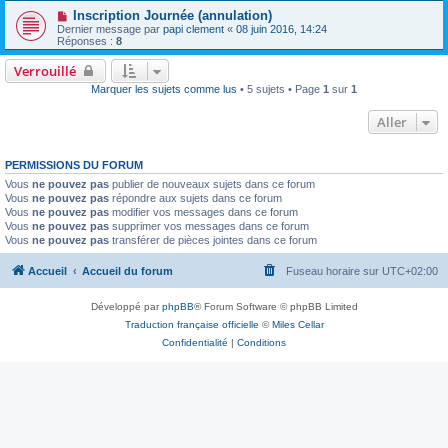
Inscription Journée (annulation)
Dernier message par
papi clement
«
08 juin 2016, 14:24
Réponses :
8
Verrouillé
Marquer les sujets comme lus
• 5 sujets • Page
1
sur
1
Aller
PERMISSIONS DU FORUM
Vous
ne pouvez pas
publier de nouveaux sujets dans ce forum
Vous
ne pouvez pas
répondre aux sujets dans ce forum
Vous
ne pouvez pas
modifier vos messages dans ce forum
Vous
ne pouvez pas
supprimer vos messages dans ce forum
Vous
ne pouvez pas
transférer de pièces jointes dans ce forum
Accueil
Accueil du forum
Fuseau horaire sur
UTC+02:00
Développé par
phpBB
® Forum Software © phpBB Limited
Traduction française officielle
©
Miles Cellar
Confidentialité
|
Conditions