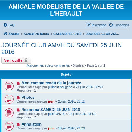
AMICALE MODELISTE DE LA VALLEE DE
L'HERAULT
FAQ
Inscription
Connexion
Accueil
Accueil du forum
CALENDRIER 2016
JOURNÉE CLUB AMVH DU SAMEDI 25 JUIN 2016
JOURNÉE CLUB AMVH DU SAMEDI 25 JUIN
2016
Verrouillé
Marquer les sujets comme lus
• 5 sujets • Page
1
sur
1
Sujets
Mon compte rendu de la journée
Dernier message par
guilhem bougette
«
27 juin 2016, 08:59
Réponses :
1
Photos
Dernier message par
jean
«
25 juin 2016, 22:11
Report au SAMEDI 25 JUIN 2016
Dernier message par
pierre34700
«
24 juin 2016, 08:52
Réponses :
7
Annulation
Dernier message par
jean
«
10 juin 2016, 21:23