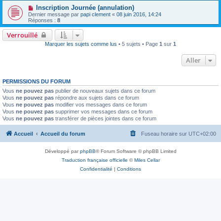
Inscription Journée (annulation)
Dernier message par
papi clement
«
08 juin 2016, 14:24
Réponses :
8
Verrouillé
Marquer les sujets comme lus
• 5 sujets • Page
1
sur
1
Aller
PERMISSIONS DU FORUM
Vous
ne pouvez pas
publier de nouveaux sujets dans ce forum
Vous
ne pouvez pas
répondre aux sujets dans ce forum
Vous
ne pouvez pas
modifier vos messages dans ce forum
Vous
ne pouvez pas
supprimer vos messages dans ce forum
Vous
ne pouvez pas
transférer de pièces jointes dans ce forum
Accueil
Accueil du forum
Fuseau horaire sur
UTC+02:00
Développé par
phpBB
® Forum Software © phpBB Limited
Traduction française officielle
©
Miles Cellar
Confidentialité
|
Conditions