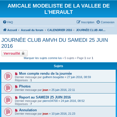
AMICALE MODELISTE DE LA VALLEE DE
L'HERAULT
FAQ
Inscription
Connexion
Accueil
Accueil du forum
CALENDRIER 2016
JOURNÉE CLUB AMVH DU SAMEDI 25 JUIN 2016
JOURNÉE CLUB AMVH DU SAMEDI 25 JUIN
2016
Verrouillé
Marquer les sujets comme lus
• 5 sujets • Page
1
sur
1
Sujets
Mon compte rendu de la journée
Dernier message par
guilhem bougette
«
27 juin 2016, 08:59
Réponses :
1
Photos
Dernier message par
jean
«
25 juin 2016, 22:11
Report au SAMEDI 25 JUIN 2016
Dernier message par
pierre34700
«
24 juin 2016, 08:52
Réponses :
7
Annulation
Dernier message par
jean
«
10 juin 2016, 21:23