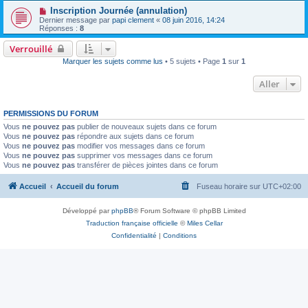
Inscription Journée (annulation)
Dernier message par
papi clement
«
08 juin 2016, 14:24
Réponses :
8
Verrouillé
Marquer les sujets comme lus
• 5 sujets • Page
1
sur
1
Aller
PERMISSIONS DU FORUM
Vous
ne pouvez pas
publier de nouveaux sujets dans ce forum
Vous
ne pouvez pas
répondre aux sujets dans ce forum
Vous
ne pouvez pas
modifier vos messages dans ce forum
Vous
ne pouvez pas
supprimer vos messages dans ce forum
Vous
ne pouvez pas
transférer de pièces jointes dans ce forum
Accueil
Accueil du forum
Fuseau horaire sur
UTC+02:00
Développé par
phpBB
® Forum Software © phpBB Limited
Traduction française officielle
©
Miles Cellar
Confidentialité
|
Conditions