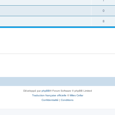
7
0
8
Développé par
phpBB
® Forum Software © phpBB Limited
Traduction française officielle
©
Miles Cellar
Confidentialité
|
Conditions