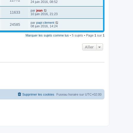
22772
24 juin 2016, 08:52
par
jean
11633
10 juin 2016, 21:23
par
papi clement
24585
08 juin 2016, 14:24
Marquer les sujets comme lus
• 5 sujets • Page
1
sur
1
Aller
Supprimer les cookies
Fuseau horaire sur
UTC+02:00