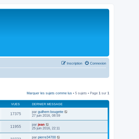
Inscription
Connexion
Marquer les sujets comme lus
• 5 sujets • Page
1
sur
1
VUES
DERNIER MESSAGE
par
guilhem bougette
17375
27 juin 2016, 08:59
par
jean
11955
25 juin 2016, 22:11
par
pierre34700