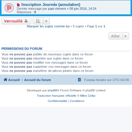
Inscription Journée (annulation)
Dernier message par
papi clement
«
08 juin 2016, 14:24
Réponses :
8
Verrouillé
Marquer les sujets comme lus
• 5 sujets • Page
1
sur
1
Aller
PERMISSIONS DU FORUM
Vous
ne pouvez pas
publier de nouveaux sujets dans ce forum
Vous
ne pouvez pas
répondre aux sujets dans ce forum
Vous
ne pouvez pas
modifier vos messages dans ce forum
Vous
ne pouvez pas
supprimer vos messages dans ce forum
Vous
ne pouvez pas
transférer de pièces jointes dans ce forum
Accueil
Accueil du forum
Fuseau horaire sur
UTC+02:00
Développé par
phpBB
® Forum Software © phpBB Limited
Traduction française officielle
©
Miles Cellar
Confidentialité
|
Conditions