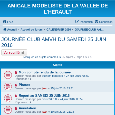
AMICALE MODELISTE DE LA VALLEE DE
L'HERAULT
FAQ
Inscription
Connexion
Accueil
Accueil du forum
CALENDRIER 2016
JOURNÉE CLUB AMVH DU SAMEDI 25 JUIN 2016
JOURNÉE CLUB AMVH DU SAMEDI 25 JUIN
2016
Verrouillé
Marquer les sujets comme lus
• 5 sujets • Page
1
sur
1
Sujets
Mon compte rendu de la journée
Dernier message par
guilhem bougette
«
27 juin 2016, 08:59
Réponses :
1
Photos
Dernier message par
jean
«
25 juin 2016, 22:11
Report au SAMEDI 25 JUIN 2016
Dernier message par
pierre34700
«
24 juin 2016, 08:52
Réponses :
7
Annulation
Dernier message par
jean
«
10 juin 2016, 21:23