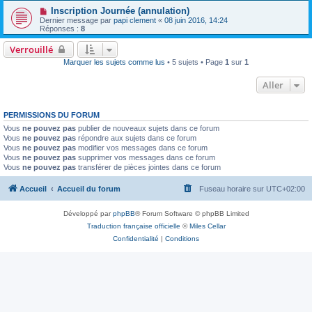
Inscription Journée (annulation)
Dernier message par
papi clement
«
08 juin 2016, 14:24
Réponses :
8
Verrouillé
Marquer les sujets comme lus
• 5 sujets • Page
1
sur
1
Aller
PERMISSIONS DU FORUM
Vous
ne pouvez pas
publier de nouveaux sujets dans ce forum
Vous
ne pouvez pas
répondre aux sujets dans ce forum
Vous
ne pouvez pas
modifier vos messages dans ce forum
Vous
ne pouvez pas
supprimer vos messages dans ce forum
Vous
ne pouvez pas
transférer de pièces jointes dans ce forum
Accueil
Accueil du forum
Fuseau horaire sur
UTC+02:00
Développé par
phpBB
® Forum Software © phpBB Limited
Traduction française officielle
©
Miles Cellar
Confidentialité
|
Conditions