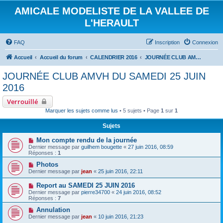
AMICALE MODELISTE DE LA VALLEE DE
L'HERAULT
FAQ
Inscription
Connexion
Accueil
Accueil du forum
CALENDRIER 2016
JOURNÉE CLUB AMVH DU SAMEDI 25 JUIN 2016
JOURNÉE CLUB AMVH DU SAMEDI 25 JUIN
2016
Verrouillé
Marquer les sujets comme lus
• 5 sujets • Page
1
sur
1
Sujets
Mon compte rendu de la journée
Dernier message par
guilhem bougette
«
27 juin 2016, 08:59
Réponses :
1
Photos
Dernier message par
jean
«
25 juin 2016, 22:11
Report au SAMEDI 25 JUIN 2016
Dernier message par
pierre34700
«
24 juin 2016, 08:52
Réponses :
7
Annulation
Dernier message par
jean
«
10 juin 2016, 21:23