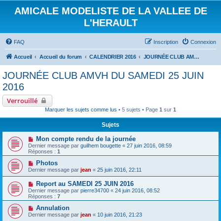
AMICALE MODELISTE DE LA VALLEE DE
L'HERAULT
FAQ
Inscription
Connexion
Accueil
Accueil du forum
CALENDRIER 2016
JOURNÉE CLUB AMVH DU SAMEDI 25 JUIN 2016
JOURNÉE CLUB AMVH DU SAMEDI 25 JUIN
2016
Verrouillé
Marquer les sujets comme lus
• 5 sujets • Page
1
sur
1
Sujets
Mon compte rendu de la journée
Dernier message par
guilhem bougette
«
27 juin 2016, 08:59
Réponses :
1
Photos
Dernier message par
jean
«
25 juin 2016, 22:11
Report au SAMEDI 25 JUIN 2016
Dernier message par
pierre34700
«
24 juin 2016, 08:52
Réponses :
7
Annulation
Dernier message par
jean
«
10 juin 2016, 21:23