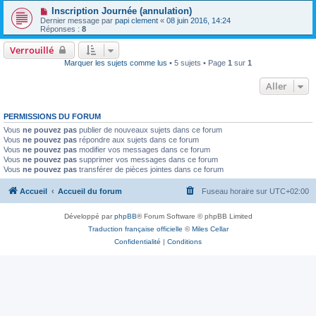
Inscription Journée (annulation)
Dernier message par
papi clement
«
08 juin 2016, 14:24
Réponses :
8
Verrouillé
Marquer les sujets comme lus
• 5 sujets • Page
1
sur
1
Aller
PERMISSIONS DU FORUM
Vous
ne pouvez pas
publier de nouveaux sujets dans ce forum
Vous
ne pouvez pas
répondre aux sujets dans ce forum
Vous
ne pouvez pas
modifier vos messages dans ce forum
Vous
ne pouvez pas
supprimer vos messages dans ce forum
Vous
ne pouvez pas
transférer de pièces jointes dans ce forum
Accueil
Accueil du forum
Fuseau horaire sur
UTC+02:00
Développé par
phpBB
® Forum Software © phpBB Limited
Traduction française officielle
©
Miles Cellar
Confidentialité
|
Conditions