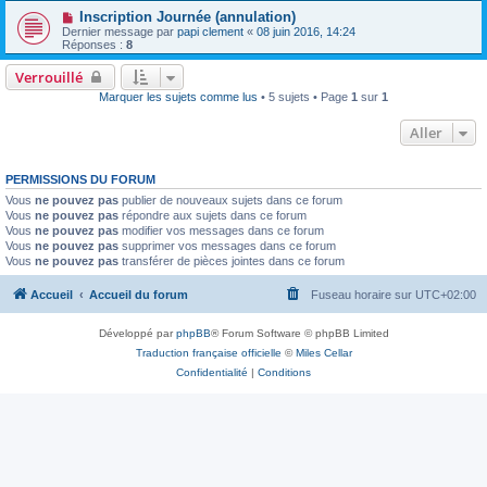
Inscription Journée (annulation)
Dernier message par
papi clement
«
08 juin 2016, 14:24
Réponses :
8
Verrouillé
Marquer les sujets comme lus
• 5 sujets • Page
1
sur
1
Aller
PERMISSIONS DU FORUM
Vous
ne pouvez pas
publier de nouveaux sujets dans ce forum
Vous
ne pouvez pas
répondre aux sujets dans ce forum
Vous
ne pouvez pas
modifier vos messages dans ce forum
Vous
ne pouvez pas
supprimer vos messages dans ce forum
Vous
ne pouvez pas
transférer de pièces jointes dans ce forum
Accueil
Accueil du forum
Fuseau horaire sur
UTC+02:00
Développé par
phpBB
® Forum Software © phpBB Limited
Traduction française officielle
©
Miles Cellar
Confidentialité
|
Conditions