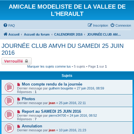
AMICALE MODELISTE DE LA VALLEE DE
L'HERAULT
FAQ
Inscription
Connexion
Accueil
Accueil du forum
CALENDRIER 2016
JOURNÉE CLUB AMVH DU SAMEDI 25 JUIN 2016
JOURNÉE CLUB AMVH DU SAMEDI 25 JUIN
2016
Verrouillé
Marquer les sujets comme lus
• 5 sujets • Page
1
sur
1
Sujets
Mon compte rendu de la journée
Dernier message par
guilhem bougette
«
27 juin 2016, 08:59
Réponses :
1
Photos
Dernier message par
jean
«
25 juin 2016, 22:11
Report au SAMEDI 25 JUIN 2016
Dernier message par
pierre34700
«
24 juin 2016, 08:52
Réponses :
7
Annulation
Dernier message par
jean
«
10 juin 2016, 21:23