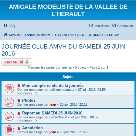
AMICALE MODELISTE DE LA VALLEE DE
L'HERAULT
FAQ
Inscription
Connexion
Accueil
Accueil du forum
CALENDRIER 2016
JOURNÉE CLUB AMVH DU SAMEDI 25 JUIN 2016
JOURNÉE CLUB AMVH DU SAMEDI 25 JUIN
2016
Verrouillé
Marquer les sujets comme lus
• 5 sujets • Page
1
sur
1
Sujets
Mon compte rendu de la journée
Dernier message par
guilhem bougette
«
27 juin 2016, 08:59
Réponses :
1
Photos
Dernier message par
jean
«
25 juin 2016, 22:11
Report au SAMEDI 25 JUIN 2016
Dernier message par
pierre34700
«
24 juin 2016, 08:52
Réponses :
7
Annulation
Dernier message par
jean
«
10 juin 2016, 21:23