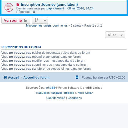
Inscription Journée (annulation)
Dernier message par
papi clement
«
08 juin 2016, 14:24
Réponses :
8
Verrouillé
Marquer les sujets comme lus
• 5 sujets • Page
1
sur
1
Aller
PERMISSIONS DU FORUM
Vous
ne pouvez pas
publier de nouveaux sujets dans ce forum
Vous
ne pouvez pas
répondre aux sujets dans ce forum
Vous
ne pouvez pas
modifier vos messages dans ce forum
Vous
ne pouvez pas
supprimer vos messages dans ce forum
Vous
ne pouvez pas
transférer de pièces jointes dans ce forum
Accueil
Accueil du forum
Fuseau horaire sur
UTC+02:00
Développé par
phpBB
® Forum Software © phpBB Limited
Traduction française officielle
©
Miles Cellar
Confidentialité
|
Conditions