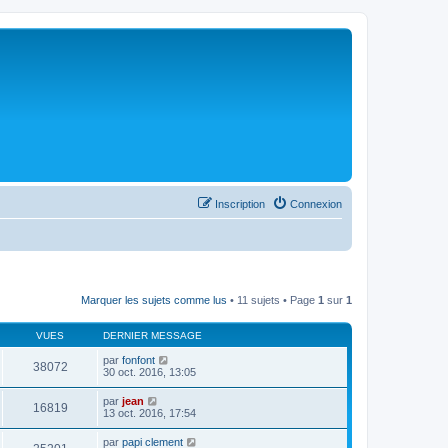
Inscription
Connexion
Marquer les sujets comme lus
• 11 sujets • Page
1
sur
1
VUES
DERNIER MESSAGE
par
fonfont
38072
30 oct. 2016, 13:05
par
jean
16819
13 oct. 2016, 17:54
par
papi clement