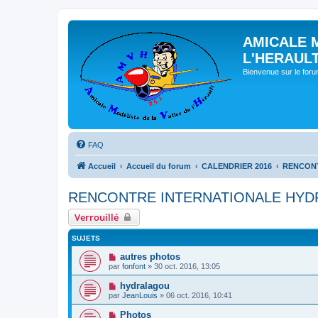
AMICALE 
L'HERAUL
Bienvenue sur le for
FAQ
Accueil
Accueil du forum
CALENDRIER 2016
RENCONT
RENCONTRE INTERNATIONALE HYDR
Verrouillé
SUJETS
autres photos
par
fonfont
» 30 oct. 2016, 13:05
hydralagou
par
JeanLouis
» 06 oct. 2016, 10:41
Photos