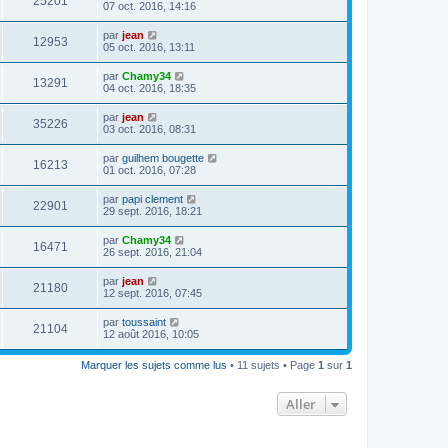
25201
07 oct. 2016, 14:16
par
jean
12953
05 oct. 2016, 13:11
par
Chamy34
13291
04 oct. 2016, 18:35
par
jean
35226
03 oct. 2016, 08:31
par
guilhem bougette
16213
01 oct. 2016, 07:28
par
papi clement
22901
29 sept. 2016, 18:21
par
Chamy34
16471
26 sept. 2016, 21:04
par
jean
21180
12 sept. 2016, 07:45
par
toussaint
21104
12 août 2016, 10:05
Marquer les sujets comme lus
• 11 sujets • Page
1
sur
1
Aller