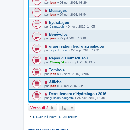
par
jean
» 03 oct. 2016, 08:29
Messages
par
jean
» 04 oct. 2016, 08:54
hydralagou
par
JeanLouis
» 04 oct. 2016, 14:05
Bénévoles
par
jean
» 22 juil. 2016, 10:19
organisation hydro au salagou
par
papi clement
» 27 sept. 2016, 14:31
Repas du samedi soir
par
Chamy34
» 27 sept. 2016, 19:58
Tombola
par
jean
» 12 sept. 2016, 08:04
Affiche
par
jean
» 30 mai 2016, 21:15
Déroulement d'Hydralagou 2016
par
guilhem bougette
» 25 nov. 2015, 18:38
Verrouillé
Revenir à l’accueil du forum
PERMISSIONS DU FORUM