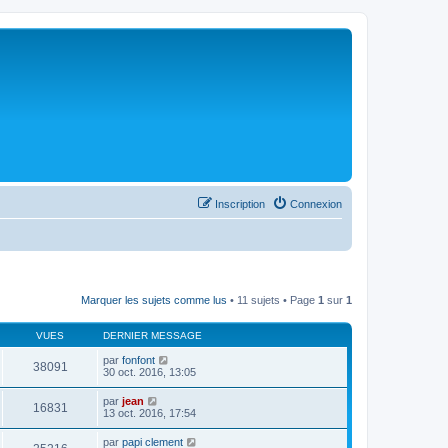
Inscription
Connexion
Marquer les sujets comme lus
• 11 sujets • Page
1
sur
1
VUES
DERNIER MESSAGE
par
fonfont
38091
30 oct. 2016, 13:05
par
jean
16831
13 oct. 2016, 17:54
par
papi clement