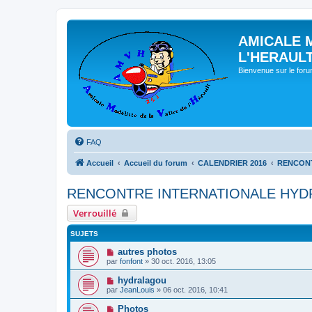
AMICALE 
L'HERAUL
Bienvenue sur le for
FAQ
Accueil
Accueil du forum
CALENDRIER 2016
RENCONT
RENCONTRE INTERNATIONALE HYDR
Verrouillé
SUJETS
autres photos
par
fonfont
» 30 oct. 2016, 13:05
hydralagou
par
JeanLouis
» 06 oct. 2016, 10:41
Photos