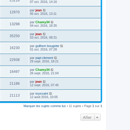
25216
07 oct. 2016, 14:16
par
jean
12970
05 oct. 2016, 13:11
par
Chamy34
13298
04 oct. 2016, 18:35
par
jean
35250
03 oct. 2016, 08:31
par
guilhem bougette
16230
01 oct. 2016, 07:28
par
papi clement
22938
29 sept. 2016, 18:21
par
Chamy34
16497
26 sept. 2016, 21:04
par
jean
21186
12 sept. 2016, 07:45
par
toussaint
21113
12 août 2016, 10:05
Marquer les sujets comme lus
• 11 sujets • Page
1
sur
1
Aller