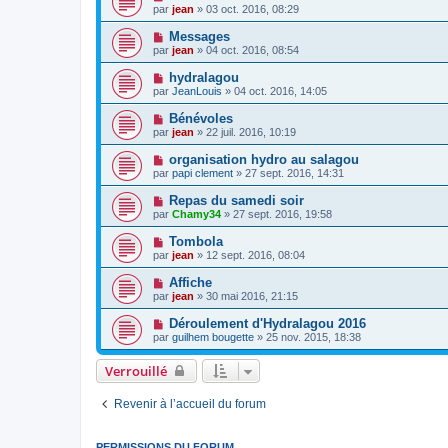
par
jean
» 03 oct. 2016, 08:29
Messages
par
jean
» 04 oct. 2016, 08:54
hydralagou
par
JeanLouis
» 04 oct. 2016, 14:05
Bénévoles
par
jean
» 22 juil. 2016, 10:19
organisation hydro au salagou
par
papi clement
» 27 sept. 2016, 14:31
Repas du samedi soir
par
Chamy34
» 27 sept. 2016, 19:58
Tombola
par
jean
» 12 sept. 2016, 08:04
Affiche
par
jean
» 30 mai 2016, 21:15
Déroulement d'Hydralagou 2016
par
guilhem bougette
» 25 nov. 2015, 18:38
Verrouillé
Revenir à l’accueil du forum
PERMISSIONS DU FORUM