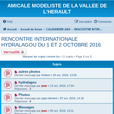
AMICALE MODELISTE DE LA VALLEE DE
L'HERAULT
FAQ
Inscription
Connexion
Accueil
Accueil du forum
CALENDRIER 2016
RENCONTRE INTERNATIONALE HYDRALAGOU DU 1 ET 2 OCTOBRE 2016
RENCONTRE INTERNATIONALE
HYDRALAGOU DU 1 ET 2 OCTOBRE 2016
Verrouillé
Marquer les sujets comme lus
• 11 sujets • Page
1
sur
1
Sujets
autres photos
Dernier message par
fonfont
«
30 oct. 2016, 13:05
hydralagou
Dernier message par
jean
«
13 oct. 2016, 17:54
Réponses :
3
Photos
Dernier message par
papi clement
«
07 oct. 2016, 14:16
Réponses :
8
Messages
Dernier message par
jean
«
05 oct. 2016, 13:11
Réponses :
1