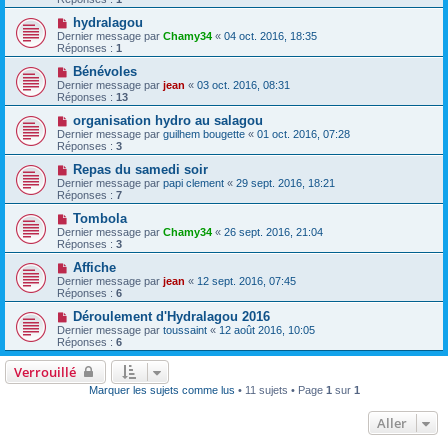
hydralagou
Dernier message par
Chamy34
«
04 oct. 2016, 18:35
Réponses :
1
Bénévoles
Dernier message par
jean
«
03 oct. 2016, 08:31
Réponses :
13
organisation hydro au salagou
Dernier message par
guilhem bougette
«
01 oct. 2016, 07:28
Réponses :
3
Repas du samedi soir
Dernier message par
papi clement
«
29 sept. 2016, 18:21
Réponses :
7
Tombola
Dernier message par
Chamy34
«
26 sept. 2016, 21:04
Réponses :
3
Affiche
Dernier message par
jean
«
12 sept. 2016, 07:45
Réponses :
6
Déroulement d'Hydralagou 2016
Dernier message par
toussaint
«
12 août 2016, 10:05
Réponses :
6
Verrouillé
Marquer les sujets comme lus
• 11 sujets • Page
1
sur
1
Aller