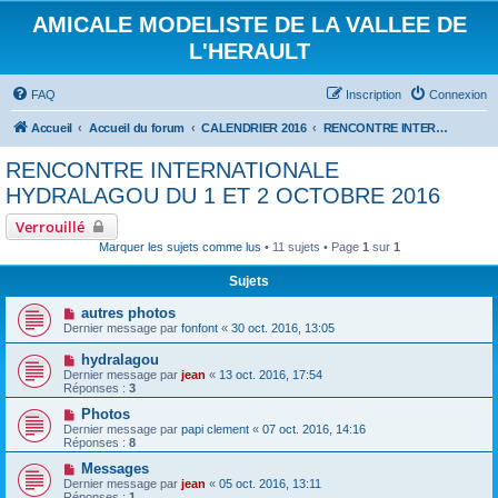
AMICALE MODELISTE DE LA VALLEE DE
L'HERAULT
FAQ
Inscription
Connexion
Accueil
Accueil du forum
CALENDRIER 2016
RENCONTRE INTERNATIONALE HYDRALAGOU DU 1 ET 2 OCTOBRE 2016
RENCONTRE INTERNATIONALE
HYDRALAGOU DU 1 ET 2 OCTOBRE 2016
Verrouillé
Marquer les sujets comme lus
• 11 sujets • Page
1
sur
1
Sujets
autres photos
Dernier message par
fonfont
«
30 oct. 2016, 13:05
hydralagou
Dernier message par
jean
«
13 oct. 2016, 17:54
Réponses :
3
Photos
Dernier message par
papi clement
«
07 oct. 2016, 14:16
Réponses :
8
Messages
Dernier message par
jean
«
05 oct. 2016, 13:11
Réponses :
1