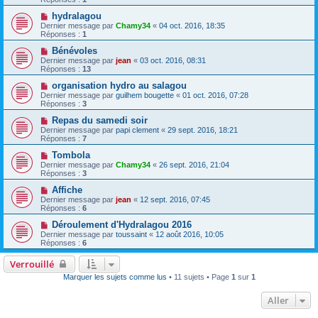
hydralagou
Dernier message par
Chamy34
«
04 oct. 2016, 18:35
Réponses :
1
Bénévoles
Dernier message par
jean
«
03 oct. 2016, 08:31
Réponses :
13
organisation hydro au salagou
Dernier message par
guilhem bougette
«
01 oct. 2016, 07:28
Réponses :
3
Repas du samedi soir
Dernier message par
papi clement
«
29 sept. 2016, 18:21
Réponses :
7
Tombola
Dernier message par
Chamy34
«
26 sept. 2016, 21:04
Réponses :
3
Affiche
Dernier message par
jean
«
12 sept. 2016, 07:45
Réponses :
6
Déroulement d'Hydralagou 2016
Dernier message par
toussaint
«
12 août 2016, 10:05
Réponses :
6
Verrouillé
Marquer les sujets comme lus
• 11 sujets • Page
1
sur
1
Aller