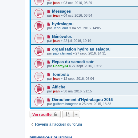
par
jean
» 03 oct. 2016, 08:29
Messages
par
jean
» 04 oct. 2016, 08:54
hydralagou
par
JeanLouis
» 04 oct. 2016, 14:05
Bénévoles
par
jean
» 22 juil. 2016, 10:19
organisation hydro au salagou
par
papi clement
» 27 sept. 2016, 14:31
Repas du samedi soir
par
Chamy34
» 27 sept. 2016, 19:58
Tombola
par
jean
» 12 sept. 2016, 08:04
Affiche
par
jean
» 30 mai 2016, 21:15
Déroulement d'Hydralagou 2016
par
guilhem bougette
» 25 nov. 2015, 18:38
Verrouillé
Revenir à l’accueil du forum
PERMISSIONS DU FORUM