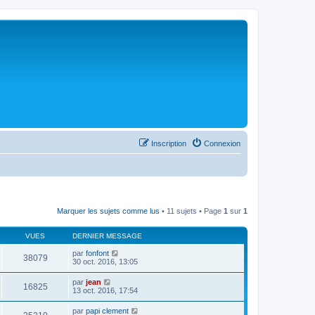
Inscription
Connexion
Marquer les sujets comme lus
• 11 sujets • Page
1
sur
1
VUES
DERNIER MESSAGE
par
fonfont
38079
30 oct. 2016, 13:05
par
jean
16825
13 oct. 2016, 17:54
par
papi clement