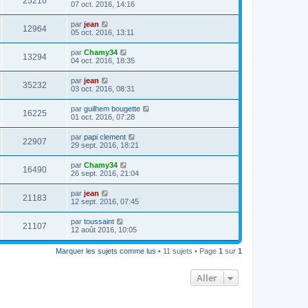
25210
07 oct. 2016, 14:16
par
jean
12964
05 oct. 2016, 13:11
par
Chamy34
13294
04 oct. 2016, 18:35
par
jean
35232
03 oct. 2016, 08:31
par
guilhem bougette
16225
01 oct. 2016, 07:28
par
papi clement
22907
29 sept. 2016, 18:21
par
Chamy34
16490
26 sept. 2016, 21:04
par
jean
21183
12 sept. 2016, 07:45
par
toussaint
21107
12 août 2016, 10:05
Marquer les sujets comme lus
• 11 sujets • Page
1
sur
1
Aller