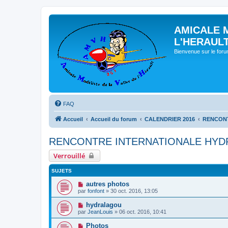
AMICALE 
L'HERAUL
Bienvenue sur le for
FAQ
Accueil
Accueil du forum
CALENDRIER 2016
RENCONT
RENCONTRE INTERNATIONALE HYDR
Verrouillé
SUJETS
autres photos
par
fonfont
» 30 oct. 2016, 13:05
hydralagou
par
JeanLouis
» 06 oct. 2016, 10:41
Photos