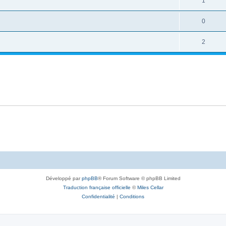
1
0
2
Développé par
phpBB
® Forum Software © phpBB Limited
Traduction française officielle
©
Miles Cellar
Confidentialité
|
Conditions