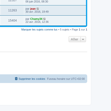
12527
06 juin 2016, 08:30
par
jean
11263
30 avr. 2016, 19:49
par
Chamy34
15404
22 avr. 2016, 12:36
Marquer les sujets comme lus
• 5 sujets • Page
1
sur
1
Aller
Supprimer les cookies
Fuseau horaire sur
UTC+02:00