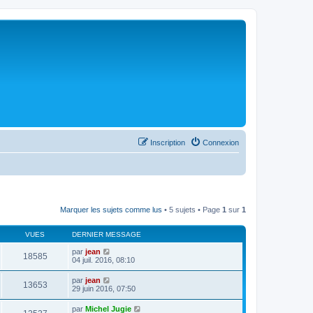
Inscription
Connexion
Marquer les sujets comme lus
• 5 sujets • Page
1
sur
1
VUES
DERNIER MESSAGE
par
jean
18585
04 juil. 2016, 08:10
par
jean
13653
29 juin 2016, 07:50
par
Michel Jugie