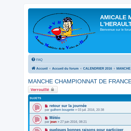
AMICALE 
L'HERAUL
Bienvenue sur le for
FAQ
Accueil
Accueil du forum
CALENDRIER 2016
MANCHE 
MANCHE CHAMPIONNAT DE FRANCE 
Verrouillé
SUJETS
retour sur la journée
par
guilhem bougette
» 03 juil. 2016, 20:38
Météo
par
jean
» 27 juin 2016, 08:21
quelques bonnes raisons pour participer