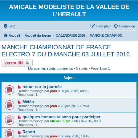
AMICALE MODELISTE DE LA VALLEE DE
L'HERAULT
FAQ
Inscription
Connexion
Accueil
Accueil du forum
CALENDRIER 2016
MANCHE CHAMPIONNAT DE FRANCE ELECTRO 7 DU DIMANCHE 03 JUILLET 2016
MANCHE CHAMPIONNAT DE FRANCE
ELECTRO 7 DU DIMANCHE 03 JUILLET 2016
Verrouillé
Marquer les sujets comme lus
• 5 sujets • Page
1
sur
1
Sujets
retour sur la journée
Dernier message par
jean
«
04 juil. 2016, 08:10
Réponses :
1
Météo
Dernier message par
jean
«
29 juin 2016, 07:50
Réponses :
1
quelques bonnes raisons pour participer
Dernier message par
Michel Jugie
«
06 juin 2016, 08:30
Réponses :
1
Report
Dernier message par
jean
«
30 avr. 2016, 19:49