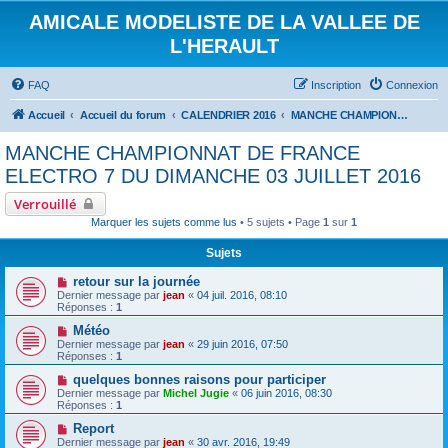
AMICALE MODELISTE DE LA VALLEE DE
L'HERAULT
FAQ
Inscription
Connexion
Accueil
Accueil du forum
CALENDRIER 2016
MANCHE CHAMPIONNAT DE FRANCE ELECTRO 7 DU DIMANCHE 03 JUILLET 2016
MANCHE CHAMPIONNAT DE FRANCE
ELECTRO 7 DU DIMANCHE 03 JUILLET 2016
Verrouillé
Marquer les sujets comme lus
• 5 sujets • Page
1
sur
1
Sujets
retour sur la journée
Dernier message par
jean
«
04 juil. 2016, 08:10
Réponses :
1
Météo
Dernier message par
jean
«
29 juin 2016, 07:50
Réponses :
1
quelques bonnes raisons pour participer
Dernier message par
Michel Jugie
«
06 juin 2016, 08:30
Réponses :
1
Report
Dernier message par
jean
«
30 avr. 2016, 19:49