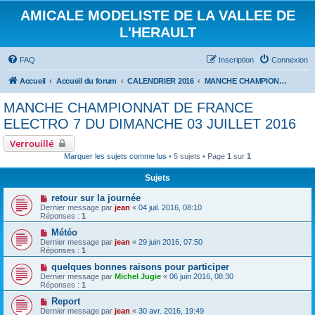
AMICALE MODELISTE DE LA VALLEE DE
L'HERAULT
FAQ
Inscription
Connexion
Accueil
Accueil du forum
CALENDRIER 2016
MANCHE CHAMPIONNAT DE FRANCE ELECTRO 7 DU DIMANCHE 03 JUILLET 2016
MANCHE CHAMPIONNAT DE FRANCE
ELECTRO 7 DU DIMANCHE 03 JUILLET 2016
Verrouillé
Marquer les sujets comme lus
• 5 sujets • Page
1
sur
1
Sujets
retour sur la journée
Dernier message par
jean
«
04 juil. 2016, 08:10
Réponses :
1
Météo
Dernier message par
jean
«
29 juin 2016, 07:50
Réponses :
1
quelques bonnes raisons pour participer
Dernier message par
Michel Jugie
«
06 juin 2016, 08:30
Réponses :
1
Report
Dernier message par
jean
«
30 avr. 2016, 19:49