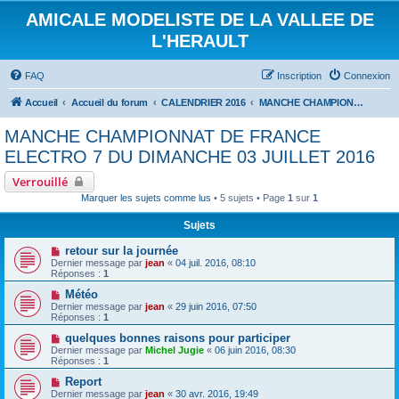
AMICALE MODELISTE DE LA VALLEE DE
L'HERAULT
FAQ
Inscription
Connexion
Accueil
Accueil du forum
CALENDRIER 2016
MANCHE CHAMPIONNAT DE FRANCE ELECTRO 7 DU DIMANCHE 03 JUILLET 2016
MANCHE CHAMPIONNAT DE FRANCE
ELECTRO 7 DU DIMANCHE 03 JUILLET 2016
Verrouillé
Marquer les sujets comme lus
• 5 sujets • Page
1
sur
1
Sujets
retour sur la journée
Dernier message par
jean
«
04 juil. 2016, 08:10
Réponses :
1
Météo
Dernier message par
jean
«
29 juin 2016, 07:50
Réponses :
1
quelques bonnes raisons pour participer
Dernier message par
Michel Jugie
«
06 juin 2016, 08:30
Réponses :
1
Report
Dernier message par
jean
«
30 avr. 2016, 19:49