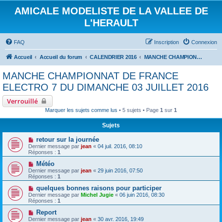
AMICALE MODELISTE DE LA VALLEE DE
L'HERAULT
FAQ
Inscription
Connexion
Accueil
Accueil du forum
CALENDRIER 2016
MANCHE CHAMPIONNAT DE FRANCE ELECTRO 7 DU DIMANCHE 03 JUILLET 2016
MANCHE CHAMPIONNAT DE FRANCE
ELECTRO 7 DU DIMANCHE 03 JUILLET 2016
Verrouillé
Marquer les sujets comme lus
• 5 sujets • Page
1
sur
1
Sujets
retour sur la journée
Dernier message par
jean
«
04 juil. 2016, 08:10
Réponses :
1
Météo
Dernier message par
jean
«
29 juin 2016, 07:50
Réponses :
1
quelques bonnes raisons pour participer
Dernier message par
Michel Jugie
«
06 juin 2016, 08:30
Réponses :
1
Report
Dernier message par
jean
«
30 avr. 2016, 19:49