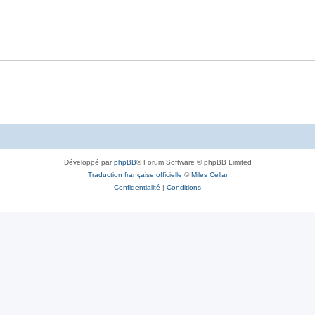
Développé par
phpBB
® Forum Software © phpBB Limited
Traduction française officielle
©
Miles Cellar
Confidentialité
|
Conditions