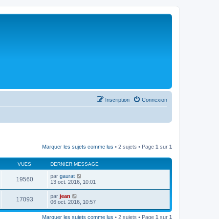
Inscription
Connexion
Marquer les sujets comme lus
• 2 sujets • Page
1
sur
1
VUES
DERNIER MESSAGE
par
gaurat
19560
13 oct. 2016, 10:01
par
jean
17093
06 oct. 2016, 10:57
Marquer les sujets comme lus
• 2 sujets • Page
1
sur
1