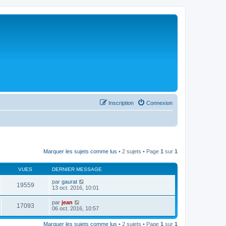
Inscription
Connexion
Marquer les sujets comme lus
• 2 sujets • Page
1
sur
1
VUES
DERNIER MESSAGE
par
gaurat
19559
13 oct. 2016, 10:01
par
jean
17093
06 oct. 2016, 10:57
Marquer les sujets comme lus
• 2 sujets • Page
1
sur
1