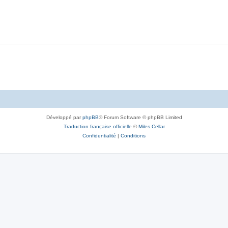
Développé par
phpBB
® Forum Software © phpBB Limited
Traduction française officielle
©
Miles Cellar
Confidentialité
|
Conditions