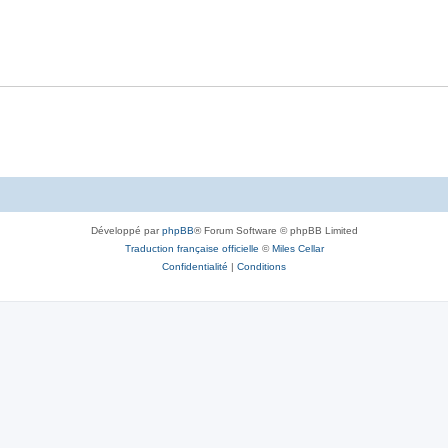
Développé par
phpBB
® Forum Software © phpBB Limited
Traduction française officielle
©
Miles Cellar
Confidentialité
|
Conditions