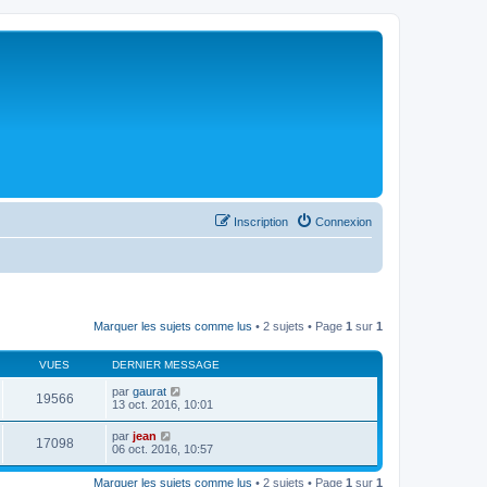
Inscription
Connexion
Marquer les sujets comme lus
• 2 sujets • Page
1
sur
1
VUES
DERNIER MESSAGE
par
gaurat
19566
13 oct. 2016, 10:01
par
jean
17098
06 oct. 2016, 10:57
Marquer les sujets comme lus
• 2 sujets • Page
1
sur
1