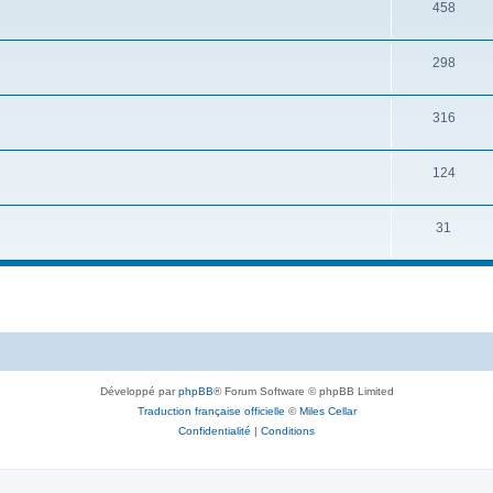
458
298
316
124
31
Développé par
phpBB
® Forum Software © phpBB Limited
Traduction française officielle
©
Miles Cellar
Confidentialité
|
Conditions