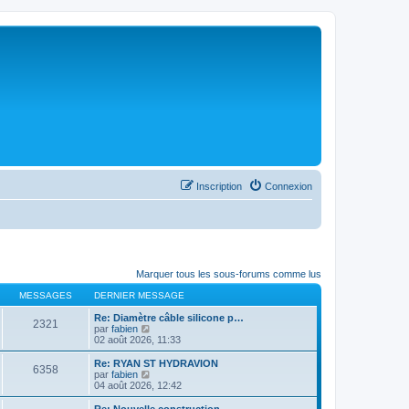
Inscription
Connexion
Marquer tous les sous-forums comme lus
MESSAGES
DERNIER MESSAGE
Re: Diamètre câble silicone p…
2321
C
par
fabien
o
02 août 2026, 11:33
n
s
Re: RYAN ST HYDRAVION
6358
u
C
par
fabien
l
o
04 août 2026, 12:42
t
n
e
s