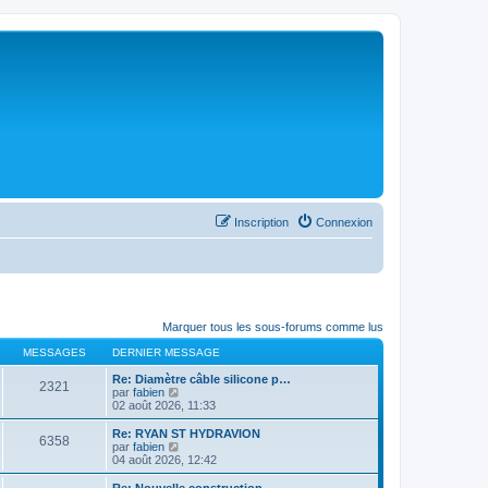
Inscription
Connexion
Marquer tous les sous-forums comme lus
MESSAGES
DERNIER MESSAGE
Re: Diamètre câble silicone p…
2321
C
par
fabien
o
02 août 2026, 11:33
n
s
Re: RYAN ST HYDRAVION
6358
u
C
par
fabien
l
o
04 août 2026, 12:42
t
n
e
s