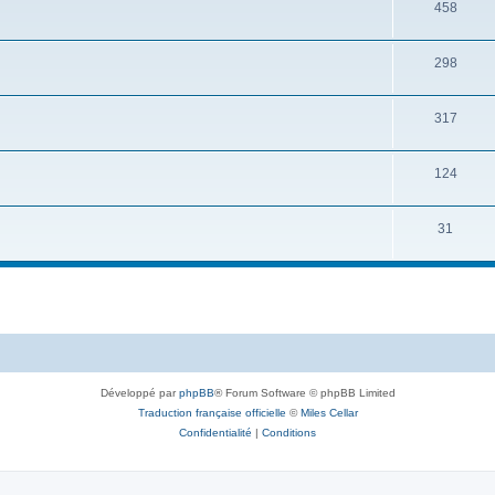
458
298
317
124
31
Développé par
phpBB
® Forum Software © phpBB Limited
Traduction française officielle
©
Miles Cellar
Confidentialité
|
Conditions