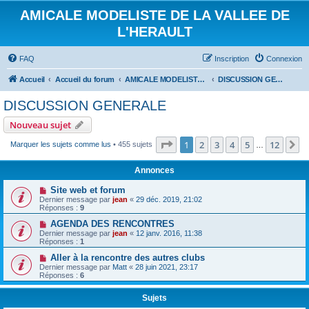
AMICALE MODELISTE DE LA VALLEE DE
L'HERAULT
FAQ
Inscription
Connexion
Accueil
Accueil du forum
AMICALE MODELISTE DE LA VALLEE DE L'HERAULT
DISCUSSION GENERALE
DISCUSSION GENERALE
Nouveau sujet
Page
1
sur
12
1
2
3
4
5
12
S
Marquer les sujets comme lus
• 455 sujets
…
Annonces
Site web et forum
Dernier message par
jean
«
29 déc. 2019, 21:02
Réponses :
9
AGENDA DES RENCONTRES
Dernier message par
jean
«
12 janv. 2016, 11:38
Réponses :
1
Aller à la rencontre des autres clubs
Dernier message par
Matt
«
28 juin 2021, 23:17
Réponses :
6
Sujets