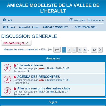
AMICALE MODELISTE DE LA VALLEE DE
L'HERAULT
FAQ
Inscription
Connexion
Accueil
Accueil du forum
AMICALE MODELISTE DE LA VALLEE DE L'HERAULT
DISCUSSION GENERALE
DISCUSSION GENERALE
Nouveau sujet
Page
1
sur
12
1
2
3
4
5
12
S
Marquer les sujets comme lus
• 455 sujets
…
Annonces
Site web et forum
Dernier message par
jean
«
29 déc. 2019, 21:02
Réponses :
9
AGENDA DES RENCONTRES
Dernier message par
jean
«
12 janv. 2016, 11:38
Réponses :
1
Aller à la rencontre des autres clubs
Dernier message par
Matt
«
28 juin 2021, 23:17
Réponses :
6
Sujets