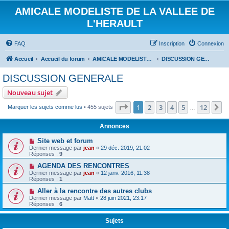
AMICALE MODELISTE DE LA VALLEE DE
L'HERAULT
FAQ
Inscription
Connexion
Accueil
Accueil du forum
AMICALE MODELISTE DE LA VALLEE DE L'HERAULT
DISCUSSION GENERALE
DISCUSSION GENERALE
Nouveau sujet
Page
1
sur
12
1
2
3
4
5
12
S
Marquer les sujets comme lus
• 455 sujets
…
Annonces
Site web et forum
Dernier message par
jean
«
29 déc. 2019, 21:02
Réponses :
9
AGENDA DES RENCONTRES
Dernier message par
jean
«
12 janv. 2016, 11:38
Réponses :
1
Aller à la rencontre des autres clubs
Dernier message par
Matt
«
28 juin 2021, 23:17
Réponses :
6
Sujets