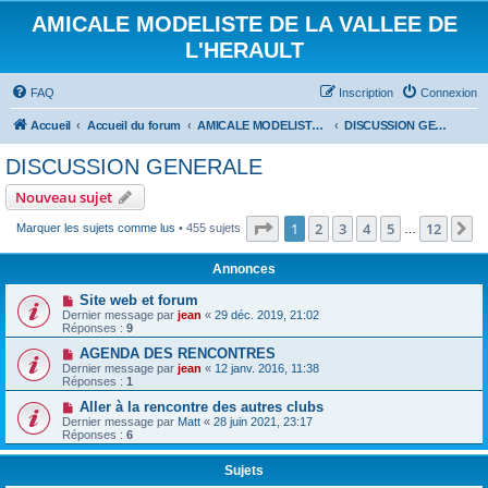
AMICALE MODELISTE DE LA VALLEE DE
L'HERAULT
FAQ
Inscription
Connexion
Accueil
Accueil du forum
AMICALE MODELISTE DE LA VALLEE DE L'HERAULT
DISCUSSION GENERALE
DISCUSSION GENERALE
Nouveau sujet
Page
1
sur
12
1
2
3
4
5
12
S
Marquer les sujets comme lus
• 455 sujets
…
Annonces
Site web et forum
Dernier message par
jean
«
29 déc. 2019, 21:02
Réponses :
9
AGENDA DES RENCONTRES
Dernier message par
jean
«
12 janv. 2016, 11:38
Réponses :
1
Aller à la rencontre des autres clubs
Dernier message par
Matt
«
28 juin 2021, 23:17
Réponses :
6
Sujets