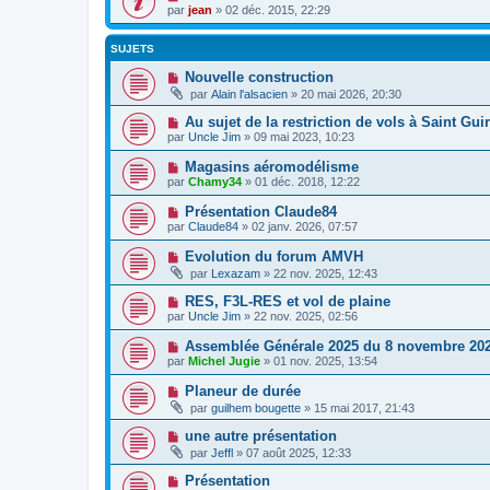
par
jean
» 02 déc. 2015, 22:29
SUJETS
Nouvelle construction
par
Alain l'alsacien
» 20 mai 2026, 20:30
Au sujet de la restriction de vols à Saint Gui
par
Uncle Jim
» 09 mai 2023, 10:23
Magasins aéromodélisme
par
Chamy34
» 01 déc. 2018, 12:22
Présentation Claude84
par
Claude84
» 02 janv. 2026, 07:57
Evolution du forum AMVH
par
Lexazam
» 22 nov. 2025, 12:43
RES, F3L-RES et vol de plaine
par
Uncle Jim
» 22 nov. 2025, 02:56
Assemblée Générale 2025 du 8 novembre 20
par
Michel Jugie
» 01 nov. 2025, 13:54
Planeur de durée
par
guilhem bougette
» 15 mai 2017, 21:43
une autre présentation
par
Jeffl
» 07 août 2025, 12:33
Présentation