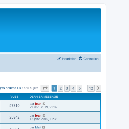
Inscription
Connexion
Page
1
sur
12
1
2
3
4
5
12
Suivant
jets comme lus
• 455 sujets
…
VUES
DERNIER MESSAGE
par
jean
57810
29 déc. 2019, 21:02
par
jean
25942
12 janv. 2016, 11:38
par
Matt