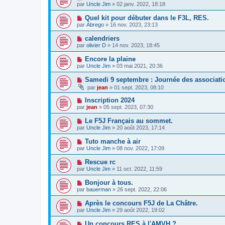
par
Uncle Jim
» 02 janv. 2022, 18:18
Quel kit pour débuter dans le F3L, RES.
par
Abrego
» 16 nov. 2023, 23:13
calendriers
par
olivier D
» 14 nov. 2023, 18:45
Encore la plaine
par
Uncle Jim
» 03 mai 2021, 20:36
Samedi 9 septembre : Journée des associatio
par
jean
» 01 sept. 2023, 08:10
Inscription 2024
par
jean
» 05 sept. 2023, 07:30
Le F5J Français au sommet.
par
Uncle Jim
» 20 août 2023, 17:14
Tuto manche à air
par
Uncle Jim
» 08 nov. 2022, 17:09
Rescue rc
par
Uncle Jim
» 11 oct. 2022, 11:59
Bonjour à tous.
par
bauerman
» 26 sept. 2022, 22:06
Après le concours F5J de La Châtre.
par
Uncle Jim
» 29 août 2022, 19:02
Un concours RES à l'AMVH ?