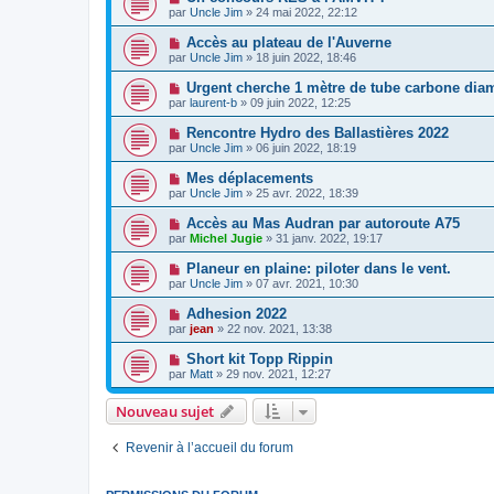
par
Uncle Jim
» 24 mai 2022, 22:12
Accès au plateau de l'Auverne
par
Uncle Jim
» 18 juin 2022, 18:46
Urgent cherche 1 mètre de tube carbone dia
par
laurent-b
» 09 juin 2022, 12:25
Rencontre Hydro des Ballastières 2022
par
Uncle Jim
» 06 juin 2022, 18:19
Mes déplacements
par
Uncle Jim
» 25 avr. 2022, 18:39
Accès au Mas Audran par autoroute A75
par
Michel Jugie
» 31 janv. 2022, 19:17
Planeur en plaine: piloter dans le vent.
par
Uncle Jim
» 07 avr. 2021, 10:30
Adhesion 2022
par
jean
» 22 nov. 2021, 13:38
Short kit Topp Rippin
par
Matt
» 29 nov. 2021, 12:27
Nouveau sujet
Revenir à l’accueil du forum