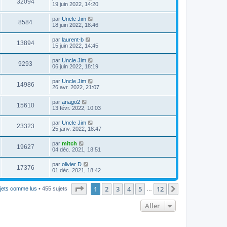
32094
19 juin 2022, 14:20
par
Uncle Jim
8584
18 juin 2022, 18:46
par
laurent-b
13894
15 juin 2022, 14:45
par
Uncle Jim
9293
06 juin 2022, 18:19
par
Uncle Jim
14986
26 avr. 2022, 21:07
par
anago2
15610
13 févr. 2022, 10:03
par
Uncle Jim
23323
25 janv. 2022, 18:47
par
mitch
19627
04 déc. 2021, 18:51
par
olivier D
17376
01 déc. 2021, 18:42
Page
1
sur
12
1
2
3
4
5
12
Suivant
jets comme lus
• 455 sujets
…
Aller