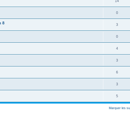
14
0
m 8
3
0
4
3
6
3
5
Marquer les su