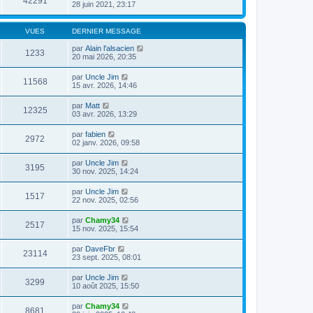
42291
28 juin 2021, 23:17
VUES
DERNIER MESSAGE
par
Alain l'alsacien
1233
20 mai 2026, 20:35
par
Uncle Jim
11568
15 avr. 2026, 14:46
par
Matt
12325
03 avr. 2026, 13:29
par
fabien
2972
02 janv. 2026, 09:58
par
Uncle Jim
3195
30 nov. 2025, 14:24
par
Uncle Jim
1517
22 nov. 2025, 02:56
par
Chamy34
2517
15 nov. 2025, 15:54
par
DaveFbr
23114
23 sept. 2025, 08:01
par
Uncle Jim
3299
10 août 2025, 15:50
par
Chamy34
8681