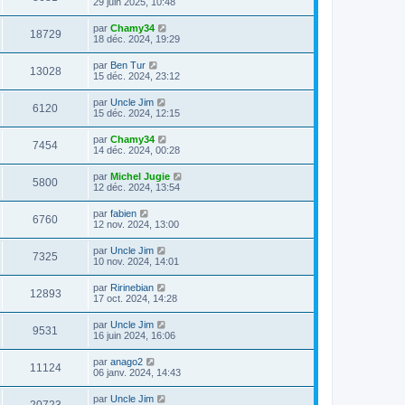
29 juin 2025, 10:48
par
Chamy34
18729
18 déc. 2024, 19:29
par
Ben Tur
13028
15 déc. 2024, 23:12
par
Uncle Jim
6120
15 déc. 2024, 12:15
par
Chamy34
7454
14 déc. 2024, 00:28
par
Michel Jugie
5800
12 déc. 2024, 13:54
par
fabien
6760
12 nov. 2024, 13:00
par
Uncle Jim
7325
10 nov. 2024, 14:01
par
Ririnebian
12893
17 oct. 2024, 14:28
par
Uncle Jim
9531
16 juin 2024, 16:06
par
anago2
11124
06 janv. 2024, 14:43
par
Uncle Jim