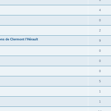
6
4
0
2
ns de Clermont l'Hérault
9
0
0
0
5
1
1