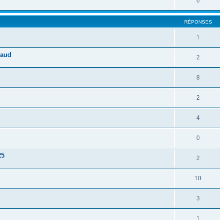
6
RÉPONSES
1
raud
2
8
2
4
0
25
2
10
3
1