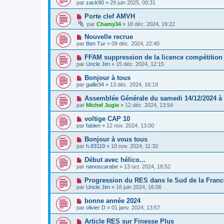
par
zack90
» 29 juin 2025, 00:31
Porte clef AMVH
par
Chamy34
» 18 déc. 2024, 19:22
Nouvelle recrue
par
Ben Tur
» 09 déc. 2024, 22:40
FFAM suppression de la licence compétition
par
Uncle Jim
» 15 déc. 2024, 12:15
Bonjour à tous
par
gaille34
» 13 déc. 2024, 16:19
Assemblée Générale du samedi 14/12/2024 à
par
Michel Jugie
» 12 déc. 2024, 13:54
voltige CAP 10
par
fabien
» 12 nov. 2024, 13:00
Bonjour à vous tous
par
h.83110
» 10 nov. 2024, 11:32
Début avec hélico...
par
nanoscarabe
» 13 oct. 2024, 18:52
Progression du RES dans le Sud de la Franc
par
Uncle Jim
» 16 juin 2024, 16:06
bonne année 2024
par
olivier D
» 01 janv. 2024, 13:57
Article RES sur Finesse Plus