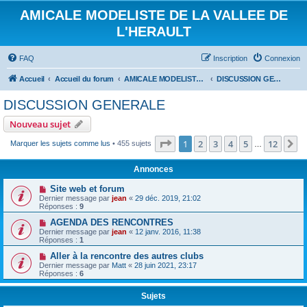
AMICALE MODELISTE DE LA VALLEE DE
L'HERAULT
FAQ
Inscription
Connexion
Accueil
Accueil du forum
AMICALE MODELISTE DE LA VALLEE DE L'HERAULT
DISCUSSION GENERALE
DISCUSSION GENERALE
Nouveau sujet
Page
1
sur
12
1
2
3
4
5
12
S
Marquer les sujets comme lus
• 455 sujets
…
Annonces
Site web et forum
Dernier message par
jean
«
29 déc. 2019, 21:02
Réponses :
9
AGENDA DES RENCONTRES
Dernier message par
jean
«
12 janv. 2016, 11:38
Réponses :
1
Aller à la rencontre des autres clubs
Dernier message par
Matt
«
28 juin 2021, 23:17
Réponses :
6
Sujets