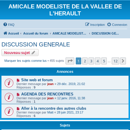
AMICALE MODELISTE DE LA VALLEE DE
L'HERAULT
FAQ
Inscription
Connexion
Accueil
Accueil du forum
AMICALE MODELISTE DE LA VALLEE DE L'HERAULT
DISCUSSION GENERALE
DISCUSSION GENERALE
Nouveau sujet
Page
1
sur
12
1
2
3
4
5
12
S
Marquer les sujets comme lus
• 455 sujets
…
Annonces
Site web et forum
Dernier message par
jean
«
29 déc. 2019, 21:02
Réponses :
9
AGENDA DES RENCONTRES
Dernier message par
jean
«
12 janv. 2016, 11:38
Réponses :
1
Aller à la rencontre des autres clubs
Dernier message par
Matt
«
28 juin 2021, 23:17
Réponses :
6
Sujets