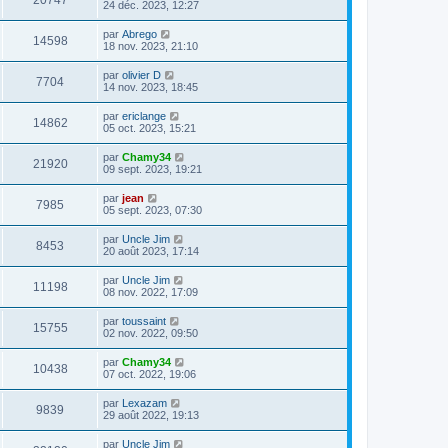
20747
24 déc. 2023, 12:27
par
Abrego
14598
18 nov. 2023, 21:10
par
olivier D
7704
14 nov. 2023, 18:45
par
ericlange
14862
05 oct. 2023, 15:21
par
Chamy34
21920
09 sept. 2023, 19:21
par
jean
7985
05 sept. 2023, 07:30
par
Uncle Jim
8453
20 août 2023, 17:14
par
Uncle Jim
11198
08 nov. 2022, 17:09
par
toussaint
15755
02 nov. 2022, 09:50
par
Chamy34
10438
07 oct. 2022, 19:06
par
Lexazam
9839
29 août 2022, 19:13
par
Uncle Jim