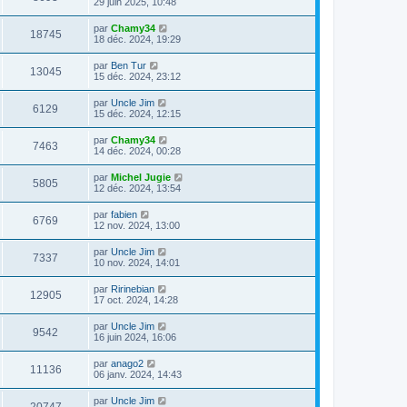
29 juin 2025, 10:48
par
Chamy34
18745
18 déc. 2024, 19:29
par
Ben Tur
13045
15 déc. 2024, 23:12
par
Uncle Jim
6129
15 déc. 2024, 12:15
par
Chamy34
7463
14 déc. 2024, 00:28
par
Michel Jugie
5805
12 déc. 2024, 13:54
par
fabien
6769
12 nov. 2024, 13:00
par
Uncle Jim
7337
10 nov. 2024, 14:01
par
Ririnebian
12905
17 oct. 2024, 14:28
par
Uncle Jim
9542
16 juin 2024, 16:06
par
anago2
11136
06 janv. 2024, 14:43
par
Uncle Jim