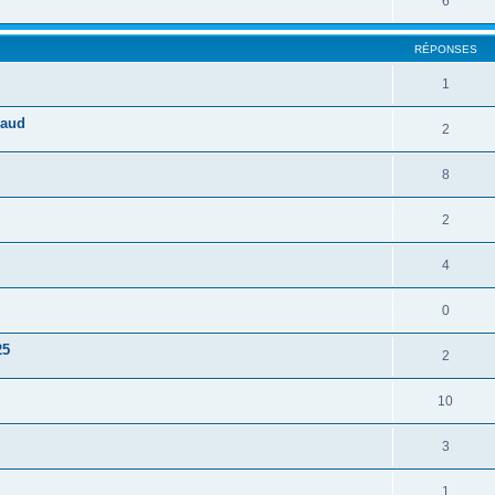
6
RÉPONSES
1
raud
2
8
2
4
0
25
2
10
3
1