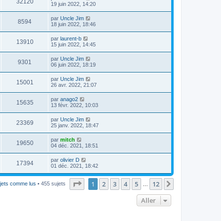
32120
19 juin 2022, 14:20
par
Uncle Jim
8594
18 juin 2022, 18:46
par
laurent-b
13910
15 juin 2022, 14:45
par
Uncle Jim
9301
06 juin 2022, 18:19
par
Uncle Jim
15001
26 avr. 2022, 21:07
par
anago2
15635
13 févr. 2022, 10:03
par
Uncle Jim
23369
25 janv. 2022, 18:47
par
mitch
19650
04 déc. 2021, 18:51
par
olivier D
17394
01 déc. 2021, 18:42
Page
1
sur
12
1
2
3
4
5
12
Suivant
jets comme lus
• 455 sujets
…
Aller