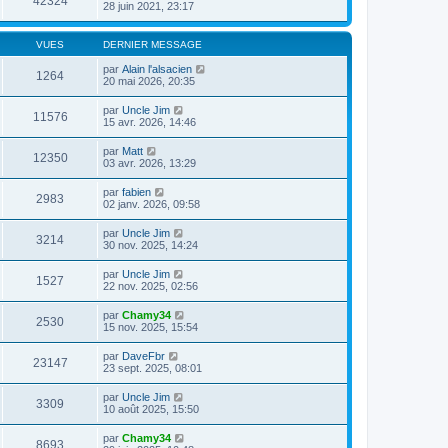
42324
28 juin 2021, 23:17
VUES
DERNIER MESSAGE
par
Alain l'alsacien
1264
20 mai 2026, 20:35
par
Uncle Jim
11576
15 avr. 2026, 14:46
par
Matt
12350
03 avr. 2026, 13:29
par
fabien
2983
02 janv. 2026, 09:58
par
Uncle Jim
3214
30 nov. 2025, 14:24
par
Uncle Jim
1527
22 nov. 2025, 02:56
par
Chamy34
2530
15 nov. 2025, 15:54
par
DaveFbr
23147
23 sept. 2025, 08:01
par
Uncle Jim
3309
10 août 2025, 15:50
par
Chamy34
8693