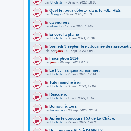
par
Uncle Jim
» 02 janv. 2022, 18:18
Quel kit pour débuter dans le F3L, RES.
par
Abrego
» 16 nov. 2023, 23:13
calendriers
par
olivier D
» 14 nov. 2023, 18:45
Encore la plaine
par
Uncle Jim
» 03 mai 2021, 20:36
Samedi 9 septembre : Journée des associatio
par
jean
» 01 sept. 2023, 08:10
Inscription 2024
par
jean
» 05 sept. 2023, 07:30
Le F5J Français au sommet.
par
Uncle Jim
» 20 août 2023, 17:14
Tuto manche à air
par
Uncle Jim
» 08 nov. 2022, 17:09
Rescue rc
par
Uncle Jim
» 11 oct. 2022, 11:59
Bonjour à tous.
par
bauerman
» 26 sept. 2022, 22:06
Après le concours F5J de La Châtre.
par
Uncle Jim
» 29 août 2022, 19:02
Un concours RES à l'AMVH ?