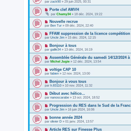
par
zack90
» 29 juin 2025, 00:31
Porte clef AMVH
par
Chamy34
» 18 déc. 2024, 19:22
Nouvelle recrue
par
Ben Tur
» 09 déc. 2024, 22:40
FFAM suppression de la licence compétition
par
Uncle Jim
» 15 déc. 2024, 12:15
Bonjour à tous
par
gaille34
» 13 déc. 2024, 16:19
Assemblée Générale du samedi 14/12/2024 à
par
Michel Jugie
» 12 déc. 2024, 13:54
voltige CAP 10
par
fabien
» 12 nov. 2024, 13:00
Bonjour à vous tous
par
h.83110
» 10 nov. 2024, 11:32
Début avec hélico...
par
nanoscarabe
» 13 oct. 2024, 18:52
Progression du RES dans le Sud de la Franc
par
Uncle Jim
» 16 juin 2024, 16:06
bonne année 2024
par
olivier D
» 01 janv. 2024, 13:57
Article RES sur Finesse Plus