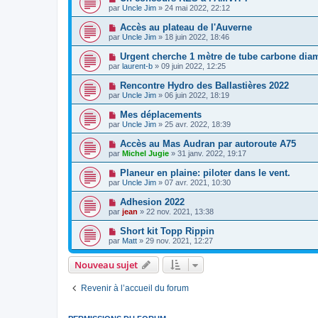
par
Uncle Jim
» 24 mai 2022, 22:12
Accès au plateau de l'Auverne
par
Uncle Jim
» 18 juin 2022, 18:46
Urgent cherche 1 mètre de tube carbone dia
par
laurent-b
» 09 juin 2022, 12:25
Rencontre Hydro des Ballastières 2022
par
Uncle Jim
» 06 juin 2022, 18:19
Mes déplacements
par
Uncle Jim
» 25 avr. 2022, 18:39
Accès au Mas Audran par autoroute A75
par
Michel Jugie
» 31 janv. 2022, 19:17
Planeur en plaine: piloter dans le vent.
par
Uncle Jim
» 07 avr. 2021, 10:30
Adhesion 2022
par
jean
» 22 nov. 2021, 13:38
Short kit Topp Rippin
par
Matt
» 29 nov. 2021, 12:27
Nouveau sujet
Revenir à l’accueil du forum