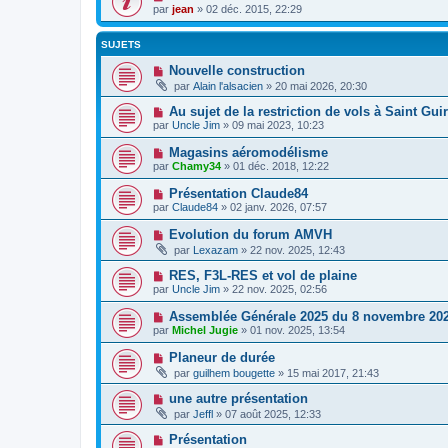
par
jean
» 02 déc. 2015, 22:29
SUJETS
Nouvelle construction
par
Alain l'alsacien
» 20 mai 2026, 20:30
Au sujet de la restriction de vols à Saint Gui
par
Uncle Jim
» 09 mai 2023, 10:23
Magasins aéromodélisme
par
Chamy34
» 01 déc. 2018, 12:22
Présentation Claude84
par
Claude84
» 02 janv. 2026, 07:57
Evolution du forum AMVH
par
Lexazam
» 22 nov. 2025, 12:43
RES, F3L-RES et vol de plaine
par
Uncle Jim
» 22 nov. 2025, 02:56
Assemblée Générale 2025 du 8 novembre 20
par
Michel Jugie
» 01 nov. 2025, 13:54
Planeur de durée
par
guilhem bougette
» 15 mai 2017, 21:43
une autre présentation
par
Jeffl
» 07 août 2025, 12:33
Présentation