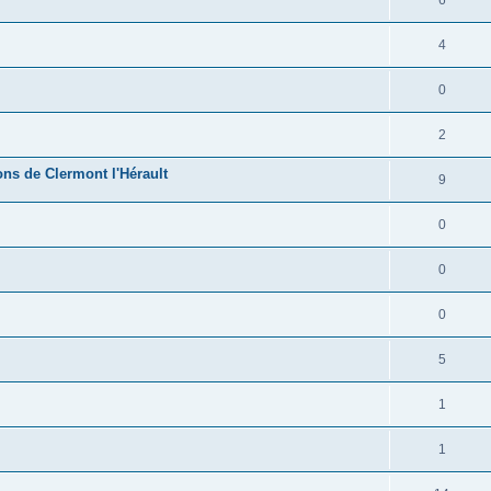
6
4
0
2
ns de Clermont l'Hérault
9
0
0
0
5
1
1