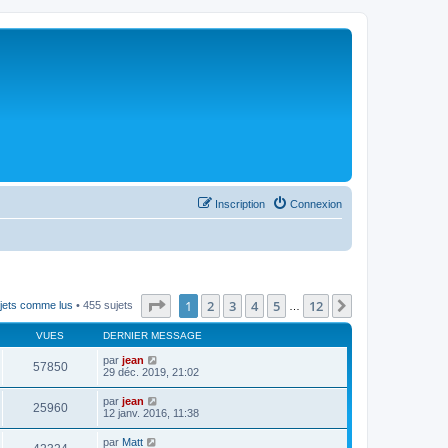
Inscription
Connexion
Page
1
sur
12
1
2
3
4
5
12
Suivant
jets comme lus
• 455 sujets
…
VUES
DERNIER MESSAGE
par
jean
57850
29 déc. 2019, 21:02
par
jean
25960
12 janv. 2016, 11:38
par
Matt