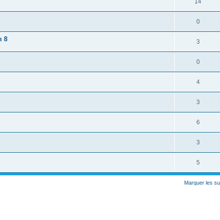
14
0
m 8
3
0
4
3
6
3
5
Marquer les su