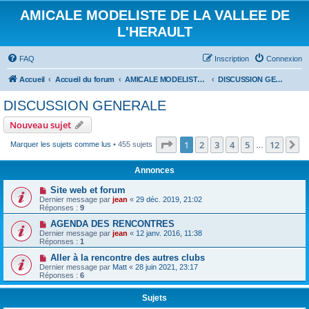
AMICALE MODELISTE DE LA VALLEE DE
L'HERAULT
FAQ
Inscription
Connexion
Accueil
Accueil du forum
AMICALE MODELISTE DE LA VALLEE DE L'HERAULT
DISCUSSION GENERALE
DISCUSSION GENERALE
Nouveau sujet
Page
1
sur
12
1
2
3
4
5
12
S
Marquer les sujets comme lus
• 455 sujets
…
Annonces
Site web et forum
Dernier message par
jean
«
29 déc. 2019, 21:02
Réponses :
9
AGENDA DES RENCONTRES
Dernier message par
jean
«
12 janv. 2016, 11:38
Réponses :
1
Aller à la rencontre des autres clubs
Dernier message par
Matt
«
28 juin 2021, 23:17
Réponses :
6
Sujets