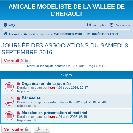
AMICALE MODELISTE DE LA VALLEE DE
L'HERAULT
FAQ
Inscription
Connexion
Accueil
Accueil du forum
CALENDRIER 2016
JOURNÉE DES ASSOCIATIONS DU SAMEDI 3 SEPTEMBRE 2016
JOURNÉE DES ASSOCIATIONS DU SAMEDI 3
SEPTEMBRE 2016
Verrouillé
Marquer les sujets comme lus
• 3 sujets • Page
1
sur
1
Sujets
Organisation de la journée
Dernier message par
jean
«
20 sept. 2016, 10:47
Réponses :
5
Bénévoles
Dernier message par
guilhem bougette
«
02 sept. 2016, 20:48
Réponses :
9
Modèles en présentation et matériel
Dernier message par
jean
«
26 août 2016, 08:19
Réponses :
5
Verrouillé