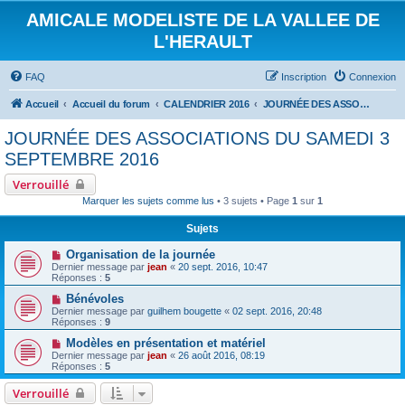
AMICALE MODELISTE DE LA VALLEE DE
L'HERAULT
FAQ
Inscription
Connexion
Accueil
Accueil du forum
CALENDRIER 2016
JOURNÉE DES ASSOCIATIONS DU SAMEDI 3 SEPTEMBRE 2016
JOURNÉE DES ASSOCIATIONS DU SAMEDI 3
SEPTEMBRE 2016
Verrouillé
Marquer les sujets comme lus
• 3 sujets • Page
1
sur
1
Sujets
Organisation de la journée
Dernier message par
jean
«
20 sept. 2016, 10:47
Réponses :
5
Bénévoles
Dernier message par
guilhem bougette
«
02 sept. 2016, 20:48
Réponses :
9
Modèles en présentation et matériel
Dernier message par
jean
«
26 août 2016, 08:19
Réponses :
5
Verrouillé