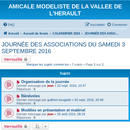
AMICALE MODELISTE DE LA VALLEE DE
L'HERAULT
FAQ
Inscription
Connexion
Accueil
Accueil du forum
CALENDRIER 2016
JOURNÉE DES ASSOCIATIONS DU SAMEDI 3 SEPTEMBRE 2016
JOURNÉE DES ASSOCIATIONS DU SAMEDI 3
SEPTEMBRE 2016
Verrouillé
Marquer les sujets comme lus
• 3 sujets • Page
1
sur
1
Sujets
Organisation de la journée
Dernier message par
jean
«
20 sept. 2016, 10:47
Réponses :
5
Bénévoles
Dernier message par
guilhem bougette
«
02 sept. 2016, 20:48
Réponses :
9
Modèles en présentation et matériel
Dernier message par
jean
«
26 août 2016, 08:19
Réponses :
5
Verrouillé