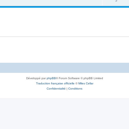
5
Développé par
phpBB
® Forum Software © phpBB Limited
Traduction française officielle
©
Miles Cellar
Confidentialité
|
Conditions