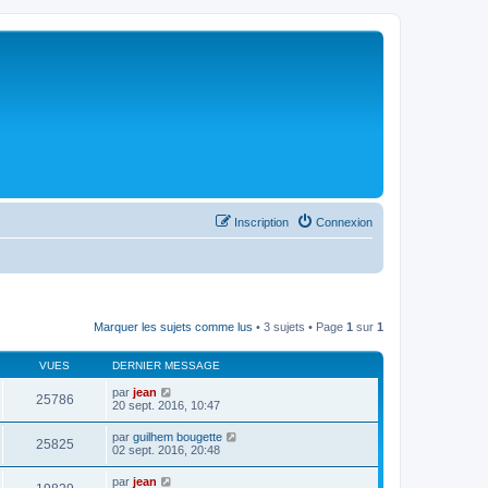
Inscription
Connexion
Marquer les sujets comme lus
• 3 sujets • Page
1
sur
1
VUES
DERNIER MESSAGE
par
jean
25786
20 sept. 2016, 10:47
par
guilhem bougette
25825
02 sept. 2016, 20:48
par
jean