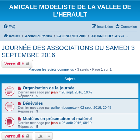
AMICALE MODELISTE DE LA VALLEE DE
L'HERAULT
FAQ
Inscription
Connexion
Accueil
Accueil du forum
CALENDRIER 2016
JOURNÉE DES ASSOCIATIONS DU SAMEDI 3 SEPTEMBRE 2016
JOURNÉE DES ASSOCIATIONS DU SAMEDI 3
SEPTEMBRE 2016
Verrouillé
Marquer les sujets comme lus
• 3 sujets • Page
1
sur
1
Sujets
Organisation de la journée
Dernier message par
jean
«
20 sept. 2016, 10:47
Réponses :
5
Bénévoles
Dernier message par
guilhem bougette
«
02 sept. 2016, 20:48
Réponses :
9
Modèles en présentation et matériel
Dernier message par
jean
«
26 août 2016, 08:19
Réponses :
5
Verrouillé