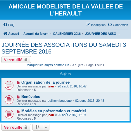
AMICALE MODELISTE DE LA VALLEE DE
L'HERAULT
FAQ
Inscription
Connexion
Accueil
Accueil du forum
CALENDRIER 2016
JOURNÉE DES ASSOCIATIONS DU SAMEDI 3 SEPTEMBRE 2016
JOURNÉE DES ASSOCIATIONS DU SAMEDI 3
SEPTEMBRE 2016
Verrouillé
Marquer les sujets comme lus
• 3 sujets • Page
1
sur
1
Sujets
Organisation de la journée
Dernier message par
jean
«
20 sept. 2016, 10:47
Réponses :
5
Bénévoles
Dernier message par
guilhem bougette
«
02 sept. 2016, 20:48
Réponses :
9
Modèles en présentation et matériel
Dernier message par
jean
«
26 août 2016, 08:19
Réponses :
5
Verrouillé