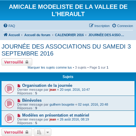
AMICALE MODELISTE DE LA VALLEE DE
L'HERAULT
FAQ
Inscription
Connexion
Accueil
Accueil du forum
CALENDRIER 2016
JOURNÉE DES ASSOCIATIONS DU SAMEDI 3 SEPTEMBRE 2016
JOURNÉE DES ASSOCIATIONS DU SAMEDI 3
SEPTEMBRE 2016
Verrouillé
Marquer les sujets comme lus
• 3 sujets • Page
1
sur
1
Sujets
Organisation de la journée
Dernier message par
jean
«
20 sept. 2016, 10:47
Réponses :
5
Bénévoles
Dernier message par
guilhem bougette
«
02 sept. 2016, 20:48
Réponses :
9
Modèles en présentation et matériel
Dernier message par
jean
«
26 août 2016, 08:19
Réponses :
5
Verrouillé