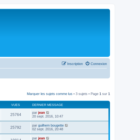
Inscription
Connexion
Marquer les sujets comme lus
• 3 sujets • Page
1
sur
1
VUES
DERNIER MESSAGE
par
jean
25764
20 sept. 2016, 10:47
par
guilhem bougette
25792
02 sept. 2016, 20:48
par
jean