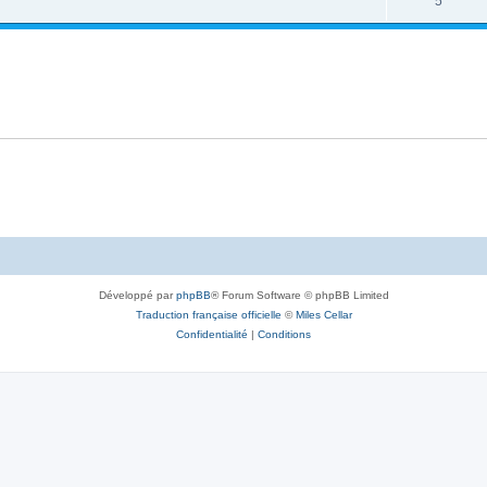
5
Développé par
phpBB
® Forum Software © phpBB Limited
Traduction française officielle
©
Miles Cellar
Confidentialité
|
Conditions