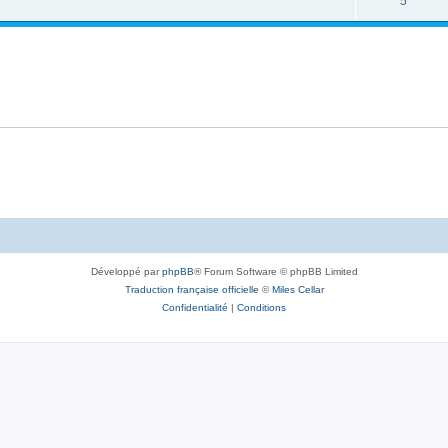
5
Développé par
phpBB
® Forum Software © phpBB Limited
Traduction française officielle
©
Miles Cellar
Confidentialité
|
Conditions