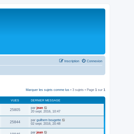
Inscription
Connexion
Marquer les sujets comme lus
• 3 sujets • Page
1
sur
1
VUES
DERNIER MESSAGE
par
jean
25805
20 sept. 2016, 10:47
par
guilhem bougette
25844
02 sept. 2016, 20:48
par
jean